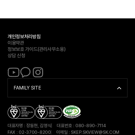
수
집
/
이
용
목
개인정보처리방침
적
이용약관
,
정보보호 가이드(관리사무소용)
항
상담 신청
목
,
S
S
S
보
K
K
K
유
V
V
V
기
I
I
I
FAMILY SITE
간
열
E
E
E
기
으
W
W
W
로
유
카
인
구
튜
카
스
성
브
오
타
)
톡
그
대표자명 : 장동현, 김영식
대표번호 : 080-890-7114
채
램
FAX : 02-3700-8200
이메일 : SKEP.SKVIEW@SK.COM